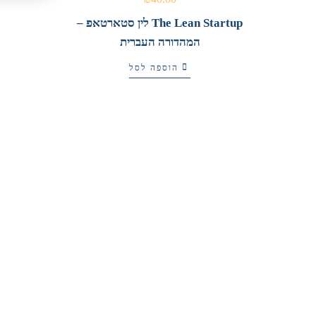
The Lean Startup לין סטארטאפ –
המהדורה העברית
הוספה לסל
₪
98.00
עוצמת ההקשבה
הוספה לסל