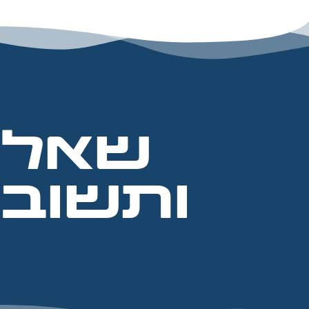
שאלו
ותשובו